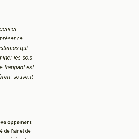
ssentiel
 présence
systèmes qui
miner les sols
e frappant est
gèrent souvent
éveloppement
 de l'air et de