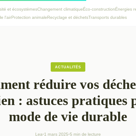
sité et écosystèmes
Changement climatique
Éco-construction
Énergies r
e l'air
Protection animale
Recyclage et déchets
Transports durables
ACTUALITÉS
ent réduire vos déche
ien : astuces pratiques 
mode de vie durable
Lea
•
1 mars 2025
•
5 min de lecture