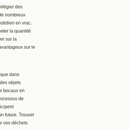
vilégier des
 de nombreux
otidien en vrac.
eter la quantité
er sur la
 avantageux sur le
nique dans
 des objets
 de bocaux en
processus de
icipent
on future. Trouver
re vos déchets