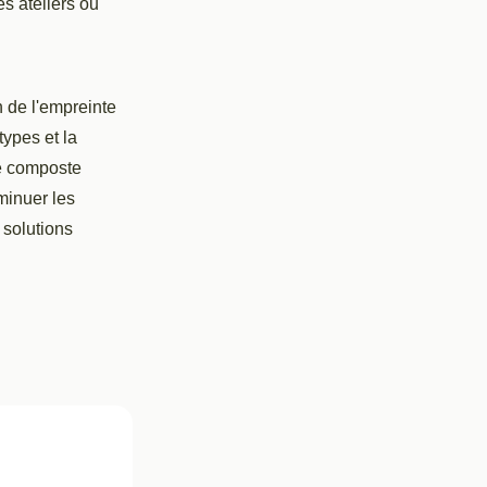
es ateliers ou
n de l'empreinte
types et la
me composte
iminuer les
 solutions