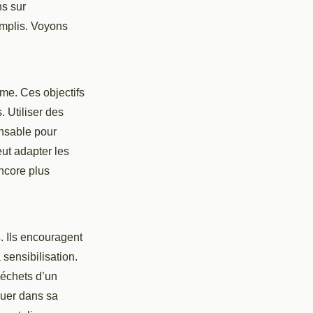
ns sur
omplis. Voyons
erme. Ces objectifs
. Utiliser des
ensable pour
ut adapter les
encore plus
s
. Ils encouragent
sensibilisation.
déchets d’un
quer dans sa