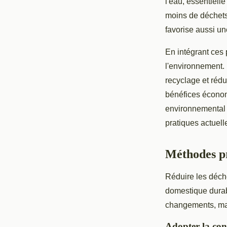
l'eau, essentiell
moins de déchets
favorise aussi un
En intégrant ces
l'environnement. 
recyclage et réd
bénéfices économ
environnemental r
pratiques actuel
Méthodes pr
Réduire les déch
domestique durab
changements, mai
Adopter la co