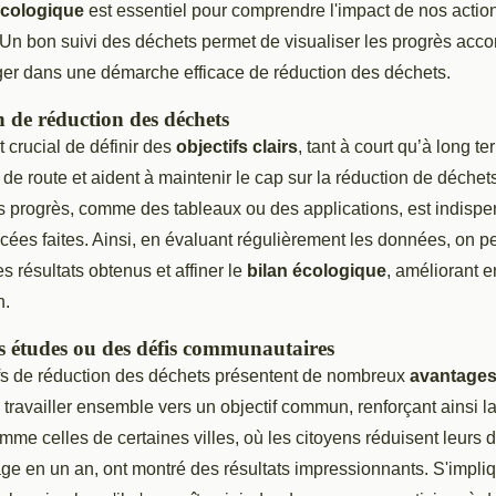
écologique
est essentiel pour comprendre l'impact de nos actio
 Un bon suivi des déchets permet de visualiser les progrès acc
r dans une démarche efficace de réduction des déchets.
n de réduction des déchets
st crucial de définir des
objectifs clairs
, tant à court qu’à long t
 de route et aident à maintenir le cap sur la réduction de déchets
es progrès, comme des tableaux ou des applications, est indisp
ées faites. Ainsi, en évaluant régulièrement les données, on pe
s résultats obtenus et affiner le
bilan écologique
, améliorant 
n.
es études ou des défis communautaires
tifs de réduction des déchets présentent de nombreux
avantage
ravailler ensemble vers un objectif commun, renforçant ainsi la 
omme celles de certaines villes, où les citoyens réduisent leurs 
ge en un an, ont montré des résultats impressionnants. S'impli