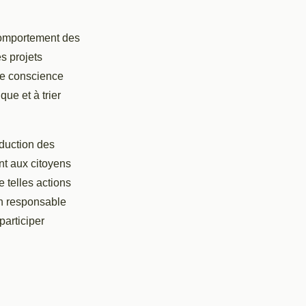
comportement des
es projets
nde conscience
ue et à trier
éduction des
nt aux citoyens
 telles actions
ion responsable
participer