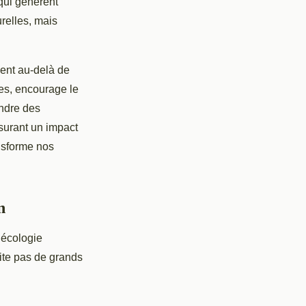
 qui génèrent
relles, mais
dent au-delà de
ces, encourage le
ndre des
surant un impact
ansforme nos
n
 écologie
ite pas de grands