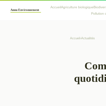
Accueil
Agriculture biologique
Biodiver
Pollution d
Accueil
›
Actualités
Comm
quotid