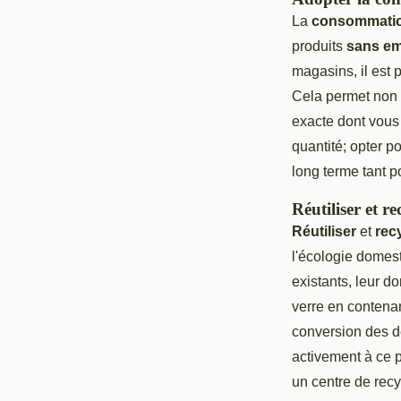
La
consommatio
produits
sans em
magasins, il est 
Cela permet non s
exacte dont vous 
quantité; opter p
long terme tant p
Réutiliser et re
Réutiliser
et
rec
l'écologie domest
existants, leur d
verre en contenan
conversion des dé
activement à ce p
un centre de recy