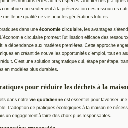
e pour les humains et les autres espèces. Adopter des pratiques
 contribue non seulement à la préservation des ressources natu
e meilleure qualité de vie pour les générations futures.
 pratiques dans une
économie circulaire
, les avantages s'éten
L'économie circulaire promeut l'utilisation efficace des ressour
uit la dépendance aux matières premières. Cette approche enge
iques en créant de nouvelles opportunités d'emploi, tout en as
éduit. C'est une solution pragmatique qui, étape par étape, tr
les en modèles plus durables.
atiques pour réduire les déchets à la maiso
ets dans notre
vie quotidienne
est essentiel pour favoriser une
le. L'adoption de pratiques écologiques à la maison ne nécess
s un engagement à faire des choix plus responsables.
nsommation responsable