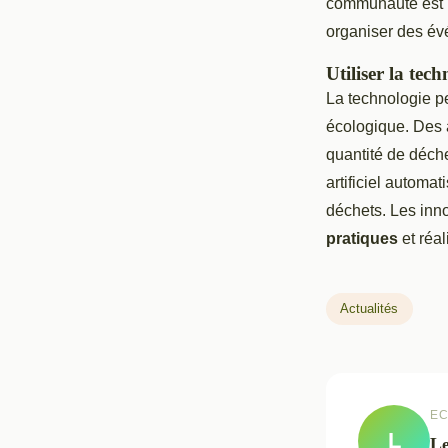
communauté est pl
organiser des év
Utiliser la tec
La technologie pe
écologique. Des a
quantité de déche
artificiel automa
déchets. Les inn
pratiques
et réal
Actualités
EC
L
L