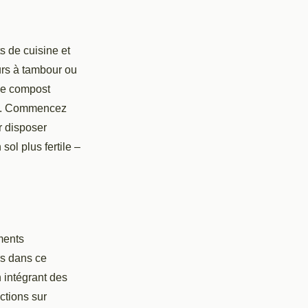
s de cuisine et
urs à tambour ou
 Le compost
tif. Commencez
r disposer
ol plus fertile –
ments
rs dans ce
n intégrant des
ctions sur